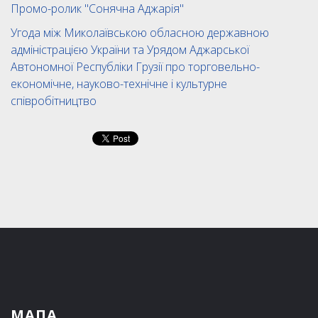
Промо-ролик "Сонячна Аджарія"
Угода між Миколаївською обласною державною
адміністрацією України та Урядом Аджарської
Автономної Республіки Грузії про торговельно-
економічне, науково-технічне і культурне
співробітництво
МАПА